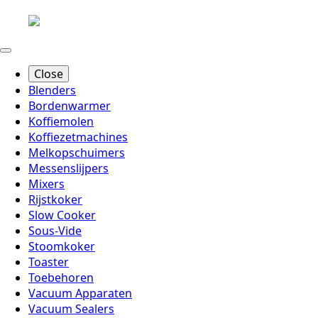
Close
Blenders
Bordenwarmer
Koffiemolen
Koffiezetmachines
Melkopschuimers
Messenslijpers
Mixers
Rijstkoker
Slow Cooker
Sous-Vide
Stoomkoker
Toaster
Toebehoren
Vacuum Apparaten
Vacuum Sealers